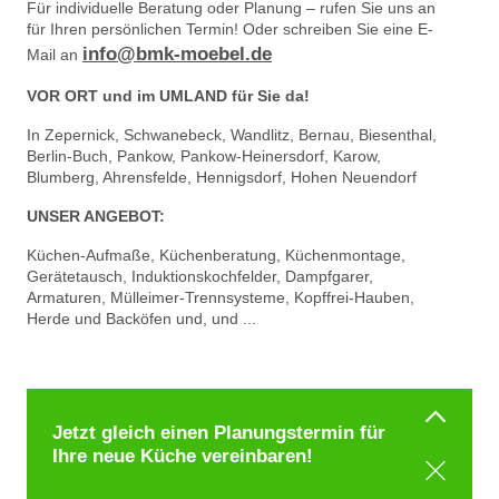
Für individuelle Beratung oder Planung – rufen Sie uns an
für Ihren persönlichen Termin! Oder schreiben Sie eine E-
info@bmk-moebel.de
Mail an
VOR ORT und im UMLAND für Sie da!
In Zepernick, Schwanebeck, Wandlitz, Bernau, Biesenthal,
Berlin-Buch, Pankow, Pankow-Heinersdorf, Karow,
Blumberg, Ahrensfelde, Hennigsdorf, Hohen Neuendorf
UNSER ANGEBOT:
Küchen-Aufmaße, Küchenberatung, Küchenmontage,
Gerätetausch, Induktionskochfelder, Dampfgarer,
Armaturen, Mülleimer-Trennsysteme, Kopffrei-Hauben,
Herde und Backöfen und, und ...
Impressum
|
Datenschutz
Jetzt gleich einen Planungstermin für
©
kw küchenwerkstatt
2026
- Die besten Marken finden Sie bei
Ihre neue Küche vereinbaren!
kw küchenwerkstatt